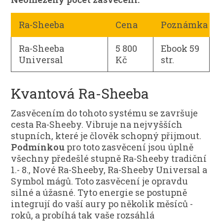
Ra-Sheeba
Cena
Poznámka
Ra-Sheeba
5 800
Ebook 59
Universal
Kč
str.
Kvantová Ra-Sheeba
Zasvěcením do tohoto systému se završuje
cesta Ra-Sheeby. Vibruje na nejvyšších
stupních, které je člověk schopný přijmout.
Podmínkou
pro toto zasvěcení jsou úplně
všechny předešlé stupně Ra-Sheeby tradiční
1.- 8., Nové Ra-Sheeby, Ra-Sheeby Universal a
Symbol mágů. Toto zasvěcení je opravdu
silné a úžasné. Tyto energie se postupně
integrují do vaší aury po několik měsíců -
roků, a probíhá tak vaše rozsáhlá