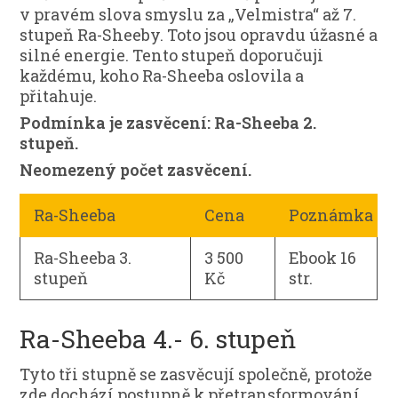
v pravém slova smyslu za „Velmistra“ až 7.
stupeň Ra-Sheeby. Toto jsou opravdu úžasné a
silné energie. Tento stupeň doporučuji
každému, koho Ra-Sheeba oslovila a
přitahuje.
Podmínka je zasvěcení: Ra-Sheeba 2.
stupeň.
Neomezený počet zasvěcení.
Ra-Sheeba
Cena
Poznámka
Ra-Sheeba 3.
3 500
Ebook 16
stupeň
Kč
str.
Ra-Sheeba 4.- 6. stupeň
Tyto tři stupně se zasvěcují společně, protože
zde dochází postupně k přetransformování