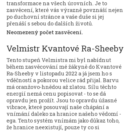
transformace na všech úrovních. Je to
zasvěcení, které vás výrazně povznáší nejen
po duchovní stránce a vaše duše si jej
přenáší s sebou do dalších životů.
Neomezený počet zasvěcení.
Velmistr Kvantové Ra-Sheeby
Tento stupeň Velmistra mi byl nabídnut
během zasvěcování mé žákyně do Kvantové
Ra-Sheeby v listopadu 2022 a já jsem ho s
vděčností a pokorou velice rád přijal. Barvu
má oranžovo-hnědou až zlatou. Sílu těchto
energií nemá cenu popisovat - to se dá
opravdu jen prožít. Jsou to opravdu úžasné
vibrace, které posouvají naše chápání a
vnímání daleko za hranice našeho vědomí -
ega. Tento systém vnímám jako důkaz toho,
že hranice neexistují, pouze ty co si