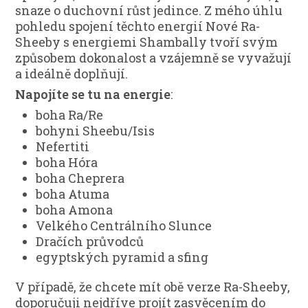
snaze o duchovní růst jedince. Z mého úhlu
pohledu spojení těchto energií Nové Ra-
Sheeby s energiemi Shambally tvoří svým
způsobem dokonalost a vzájemně se vyvažují
a ideálně doplňují.
Napojíte se tu na energie
:
boha Ra/Re
bohyni Sheebu/Isis
Nefertiti
boha Hóra
boha Cheprera
boha Atuma
boha Amona
Velkého Centrálního Slunce
Dračích průvodců
egyptských pyramid a sfing
V případě, že chcete mít obě verze Ra-Sheeby,
doporučuji nejdříve projít zasvěcením do