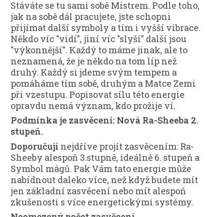
Stáváte se tu sami sobě Mistrem. Podle toho,
jak na sobě dál pracujete, jste schopni
přijímat další symboly a tím i vyšší vibrace.
Někdo víc "vidí", jiní víc "slyší" další jsou
"výkonnější". Každý to máme jinak, ale to
neznamená, že je někdo na tom líp než
druhý. Každý si jdeme svým tempem a
pomáháme tím sobě, druhým a Matce Zemi
při vzestupu. Popisovat sílu této energie
opravdu nemá význam, kdo prožije ví.
Podmínka je zasvěcení: Nová Ra-Sheeba 2.
stupeň.
Doporučuji
nejdříve projít zasvěcením: Ra-
Sheeby alespoň 3.stupně, ideálně 6. stupeň a
Symbol mágů. Pak Vám tato energie může
nabídnout daleko více, než když budete mít
jen základní zasvěcení nebo mít alespoň
zkušenosti s více energetickými systémy.
Neomezený počet zasvěcení.