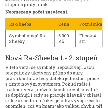
stupni a jindy jinak...
Neomezený počet zasvěcení.
Ra-Sheeba
Cena
Poznámka
Symbol mágů Ra-
3 000
Ebook 4
Sheeby
Kč
str.
Nová Ra-Sheeba 1.- 2. stupeň
V této verzi se symboly nepoužívají. Jsou
telepaticky ukotveny přímo do aury
praktikanta. Je tedy daleko jednoduší práce
s tímto novým systémem. Pokud máte i
tradiční verzi, můžete kombinovat, ideálně
se doplňují. I tady se pracuje hlavně v oblasti
srdce a spodních čaker, jejichž vývoj je často
opomíjen, což vnímám jako velkou chybu, při