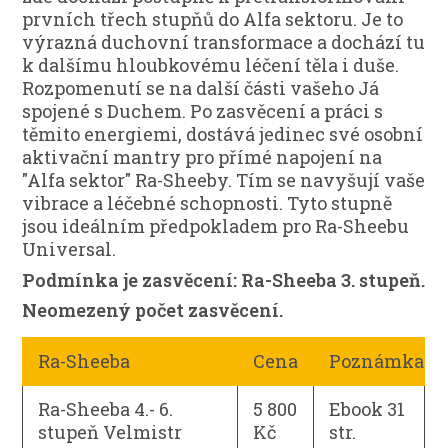
prvních třech stupňů do Alfa sektoru. Je to
výrazná duchovní transformace a dochází tu
k dalšímu hloubkovému léčení těla i duše.
Rozpomenutí se na další části vašeho Já
spojené s Duchem. Po zasvěcení a práci s
těmito energiemi, dostává jedinec své osobní
aktivační mantry pro přímé napojení na
"Alfa sektor" Ra-Sheeby. Tím se navyšují vaše
vibrace a léčebné schopnosti. Tyto stupně
jsou ideálním předpokladem pro Ra-Sheebu
Universal.
Podmínka je zasvěcení: Ra-Sheeba 3. stupeň.
Neomezený počet zasvěcení.
Ra-Sheeba
Cena
Poznámka
Ra-Sheeba 4.- 6.
5 800
Ebook 31
stupeň Velmistr
Kč
str.