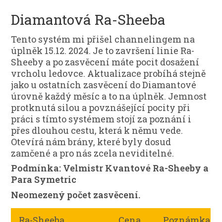
Diamantová Ra-Sheeba
Tento systém mi přišel channelingem na
úplněk 15.12. 2024. Je to završení linie Ra-
Sheeby a po zasvěcení máte pocit dosažení
vrcholu ledovce. Aktualizace probíhá stejně
jako u ostatních zasvěcení do Diamantové
úrovně každý měsíc a to na úplněk. Jemnost
protknutá silou a povznášející pocity při
práci s tímto systémem stojí za poznání i
přes dlouhou cestu, která k němu vede.
Otevírá nám brány, které byly dosud
zamčené a pro nás zcela neviditelné.
Podmínka: Velmistr Kvantové Ra-Sheeby a
Para Symetric
Neomezený počet zasvěcení.
Ra-Sheeba
Cena
Poznámka