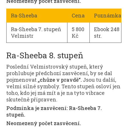
Neomezený počet zasvěcení.
Ra-Sheeba
Cena
Poznámka
Ra-Sheeba 7. stupeň
5 800
Ebook 248
Velmistr
Kč
str.
Ra-Sheeba 8. stupeň
Poslední Velmistrovský stupeň, který
prohlubuje předchozí zasvěcení, by se dal
pojmenovat
„chůze
v
pravdě“.
Jsou tu další,
velmi silné symboly. Tento stupeň osloví jen
toho, kdo jej má mít a je na tyto vibrace
skutečně připraven.
Podmínka je zasvěcení: Ra-Sheeba 7.
stupeň.
Neomezený počet zasvěcení.