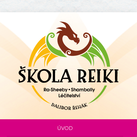
Zpět na titulní stranu
ÚVOD