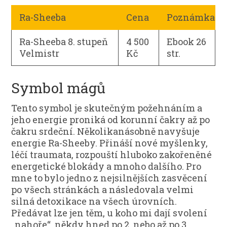
Ra-Sheeba
Cena
Poznámka
Ra-Sheeba 8. stupeň
4 500
Ebook 26
Velmistr
Kč
str.
Symbol mágů
Tento symbol je skutečným požehnáním a
jeho energie proniká od korunní čakry až po
čakru srdeční. Několikanásobně navyšuje
energie Ra-Sheeby. Přináší nové myšlenky,
léčí traumata, rozpouští hluboko zakořeněné
energetické blokády a mnoho dalšího. Pro
mne to bylo jedno z nejsilnějších zasvěcení
po všech stránkách a následovala velmi
silná detoxikace na všech úrovních.
Předávat lze jen těm, u koho mi dají svolení
„nahoře“, někdy hned po 2. nebo až po 3.