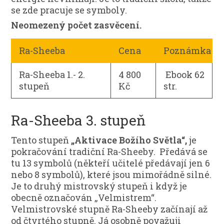
se zde pracuje se symboly.
Neomezený počet zasvěcení.
Ra-Sheeba
Cena
Poznámka
Ra-Sheeba 1.- 2.
4 800
Ebook 62
stupeň
Kč
str.
Ra-Sheeba 3. stupeň
Tento stupeň
„Aktivace Božího Světla“,
je
pokračování tradiční Ra-Sheeby. Předává se
tu 13 symbolů (někteří učitelé předávají jen 6
nebo 8 symbolů), které jsou mimořádně silné.
Je to druhý mistrovský stupeň i když je
obecně označován „Velmistrem“.
Velmistrovské stupně Ra-Sheeby začínají až
od čtvrtého stupně. Já osobně považuji