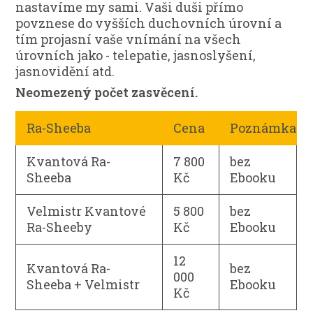
nastavíme my sami. Vaši duši přímo
povznese do vyšších duchovních úrovní a
tím projasní vaše vnímání na všech
úrovních jako - telepatie, jasnoslyšení,
jasnovidění atd.
Neomezený počet zasvěcení.
Ra-Sheeba
Cena
Poznámka
Kvantová Ra-
7 800
bez
Sheeba
Kč
Ebooku
Velmistr Kvantové
5 800
bez
Ra-Sheeby
Kč
Ebooku
12
Kvantová Ra-
bez
000
Sheeba + Velmistr
Ebooku
Kč