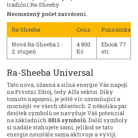
tradiční Ra-Sheeby.
Neomezený počet zasvěcení.
Ra-Sheeba
Cena
Poznámka
Nová Ra-Sheeba 1.-
4 800
Ebook 77
2. stupeň
Kč
str.
Ra-Sheeba Universal
Tato nová, úžasná a silná energie Vás napojí
na Prvotní Zdroj, tedy Alfa sektor. Díky
tomuto napojení, je ještě víc uzemňující a
mocnější ve všech oblastech. Z několika pár
desítek symbolů se navyšuje Váš potenciál
na základních
8816 symbolů.
Další symboly
si nadále stahujete sami, jelikož se tato
energie neustále sama aktivuje a vyvíjí.