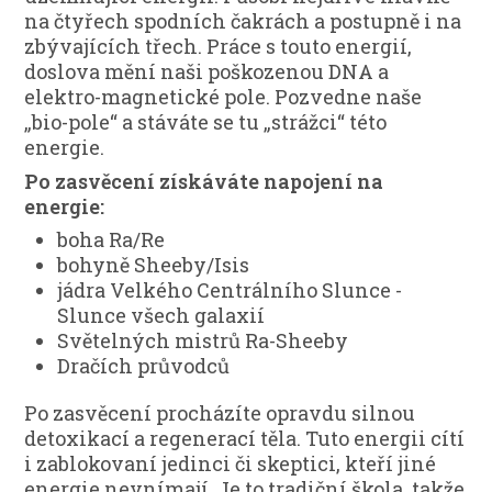
na čtyřech spodních čakrách a postupně i na
zbývajících třech. Práce s touto energií,
doslova mění naši poškozenou DNA a
elektro-magnetické pole. Pozvedne naše
„bio-pole“ a stáváte se tu „strážci“ této
energie.
Po zasvěcení získáváte napojení na
energie:
boha Ra/Re
bohyně Sheeby/Isis
jádra Velkého Centrálního Slunce -
Slunce všech galaxií
Světelných mistrů Ra-Sheeby
Dračích průvodců
Po zasvěcení procházíte opravdu silnou
detoxikací a regenerací těla. Tuto energii cítí
i zablokovaní jedinci či skeptici, kteří jiné
energie nevnímají. Je to tradiční škola, takže