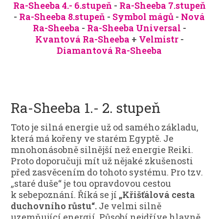
Ra-Sheeba 4.- 6.stupeň
-
Ra-Sheeba 7.stupeň
-
Ra-Sheeba 8.stupeň
-
Symbol mágů
-
Nová
Ra-Sheeba
-
Ra-Sheeba Universal
-
Kvantová Ra-Sheeba
+
Velmistr
-
Diamantová Ra-Sheeba
Ra-Sheeba 1.- 2. stupeň
Toto je silná energie už od samého základu,
která má kořeny ve starém Egyptě. Je
mnohonásobně silnější než energie Reiki.
Proto doporučuji mít už nějaké zkušenosti
před zasvěcením do tohoto systému. Pro tzv.
„staré duše“ je tou opravdovou cestou
k sebepoznání. Říká se jí
„Křišťálová cesta
duchovního růstu“.
Je velmi silně
uzemňující energií. Působí nejdříve hlavně