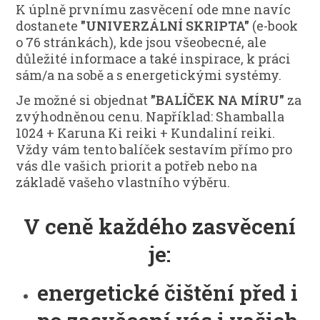
K úplně prvnímu zasvěcení ode mne navíc
dostanete
"UNIVERZÁLNÍ SKRIPTA"
(e-book
o 76 stránkách), kde jsou všeobecné, ale
důležité informace a také inspirace, k práci
sám/a na sobě a s energetickými systémy.
Je možné si objednat
"BALÍČEK NA MÍRU"
za
zvýhodněnou cenu. Například: Shamballa
1024 + Karuna Ki reiki + Kundaliní reiki.
Vždy vám tento balíček sestavím přímo pro
vás dle vašich priorit a potřeb nebo na
základě vašeho vlastního výběru.
V ceně každého zasvěcení
je:
energetické čištění před i