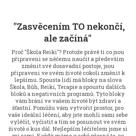
"Zasvěcením TO nekončí,
ale začíná"
Proč "Škola Reiki"? Protože právě ti co jsou
připraveni se něčemu naučit a především
změnit své dosavadní postoje, jsou
připraveni ve svém životě cokoli změnit k
lepšímu. Spousta lidí má bloky na slova
Škola, Bůh, Reiki, Terapie a spoustu dalších
bloků a negativních programů. Tyto bloky
vám brání ve vašem životě být zdraví a
šťastní. Pomůžu vám vytvořit prostor, pro
vaše ideální léčení, aby jste mohli sami sebe
vyléčit, vyčistit a tím se posunout ve svém
životě o kus dál. Nejlepším léčitelem jsme si
mi sami. Každý máme v sobě přesně to, co