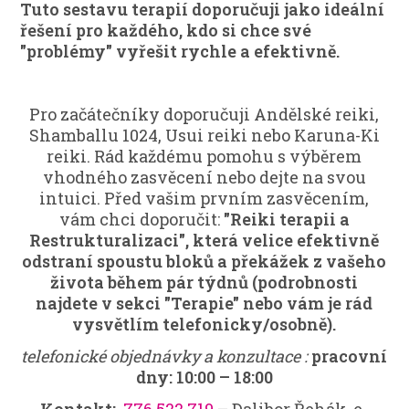
Tuto sestavu terapií doporučuji jako ideální
řešení pro každého, kdo si chce své
"problémy" vyřešit rychle a
efektivně.
Pro začátečníky doporučuji Andělské reiki,
Shamballu 1024, Usui reiki nebo Karuna-Ki
reiki. Rád každému pomohu s výběrem
vhodného zasvěcení nebo dejte na svou
intuici. Před vašim prvním zasvěcením,
vám chci doporučit:
"Reiki terapii a
Restrukturalizaci", která velice efektivně
odstraní spoustu bloků a překážek z vašeho
života během pár týdnů (podrobnosti
najdete v sekci "Terapie" nebo vám je rád
vysvětlím telefonicky/osobně).
telefonické objednávky a konzultace :
pracovní
dny: 10:00 – 18:00
Kontakt:
776 522 719
– Dalibor Řehák, e-