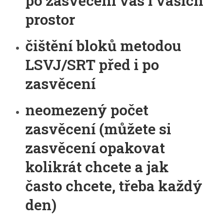
po zasvěcení vás i vašich
prostor
čištění bloků metodou
LSVJ/SRT před i po
zasvěcení
neomezený počet
zasvěcení (můžete si
zasvěcení opakovat
kolikrát chcete a jak
často chcete, třeba každý
den)