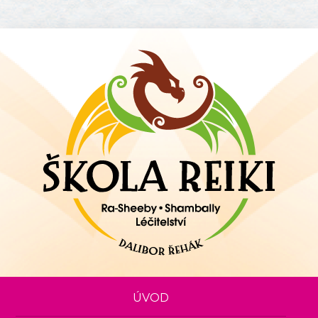
Zpět na titulní stranu
ÚVOD