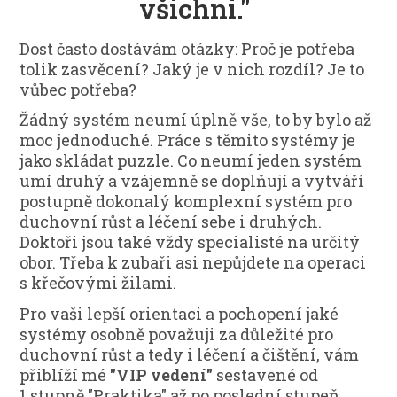
všichni."
Dost často dostávám otázky: Proč je potřeba
tolik zasvěcení? Jaký je v nich rozdíl? Je to
vůbec potřeba?
Žádný systém neumí úplně vše, to by bylo až
moc jednoduché. Práce s těmito systémy je
jako skládat puzzle. Co neumí jeden systém
umí druhý a vzájemně se doplňují a vytváří
postupně dokonalý komplexní systém pro
duchovní růst a léčení sebe i druhých.
Doktoři jsou také vždy specialisté na určitý
obor. Třeba k zubaři asi nepůjdete na operaci
s křečovými žilami.
Pro vaši lepší orientaci a pochopení jaké
systémy osobně považuji za důležité pro
duchovní růst a tedy i léčení a čištění, vám
přiblíží mé
"
VIP vedení"
sestavené od
1.stupně "Praktika" až po poslední stupeň