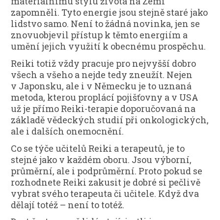
materiálnímu stylu života na Zemi
zapomněli. Tyto energie jsou stejně staré jako
lidstvo samo. Není to žádná novinka, jen se
znovuobjevil přístup k těmto energiím a
umění jejich využití k obecnému prospěchu.
Reiki totiž vždy pracuje pro nejvyšší dobro
všech a všeho a nejde tedy zneužít. Nejen
v Japonsku, ale i v Německu je to uznaná
metoda, kterou proplácí pojišťovny a v USA
už je přímo Reiki-terapie doporučovaná na
základě vědeckých studií při onkologických,
ale i dalších onemocnění.
Co se týče učitelů Reiki a terapeutů, je to
stejné jako v každém oboru. Jsou výborní,
průměrní, ale i podprůměrní. Proto pokud se
rozhodnete Reiki zakusit je dobré si pečlivě
vybrat svého terapeuta či učitele. Když dva
dělají totéž – není to totéž.