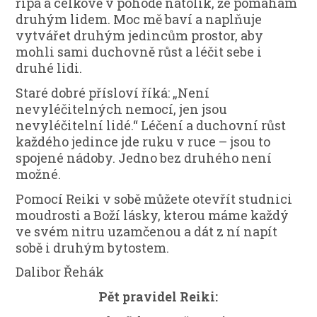
řípa a celkově v pohodě natolik, že pomáhám
druhým lidem. Moc mě baví a naplňuje
vytvářet druhým jedincům prostor, aby
mohli sami duchovně růst a léčit sebe i
druhé lidi.
Staré dobré přísloví říká: „Není
nevyléčitelných nemocí, jen jsou
nevyléčitelní lidé.“ Léčení a duchovní růst
každého jedince jde ruku v ruce – jsou to
spojené nádoby. Jedno bez druhého není
možné.
Pomocí Reiki v sobě můžete otevřít studnici
moudrosti a Boží lásky, kterou máme každý
ve svém nitru uzamčenou a dát z ní napít
sobě i druhým bytostem.
Dalibor Řehák
Pět pravidel Reiki: