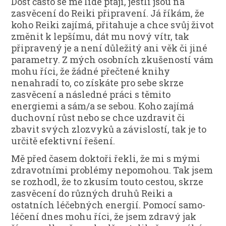
Dost často se mě lidé ptají, jestli jsou na
zasvěcení do Reiki připravení. Já říkám, že
koho Reiki zajímá, přitahuje a chce svůj život
změnit k lepšímu, dát mu nový vítr, tak
připravený je a není důležitý ani věk či jiné
parametry. Z mých osobních zkušeností vám
mohu říci, že žádné přečtené knihy
nenahradí to, co získáte pro sebe skrze
zasvěcení a následné práci s těmito
energiemi a sám/a se sebou. Koho zajímá
duchovní růst nebo se chce uzdravit či
zbavit svých zlozvyků a závislostí, tak je to
určitě efektivní řešení.
Mě před časem doktoři řekli, že mi s mými
zdravotními problémy nepomohou. Tak jsem
se rozhodl, že to zkusím touto cestou, skrze
zasvěcení do různých druhů Reiki a
ostatních léčebných energií. Pomocí samo-
léčení dnes mohu říci, že jsem zdravý jak