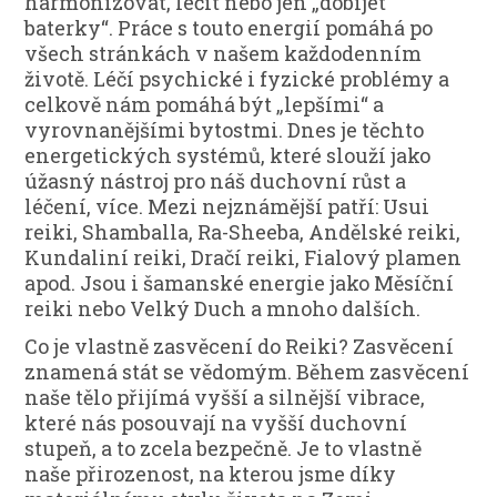
harmonizovat, léčit nebo jen „dobíjet
baterky“. Práce s touto energií pomáhá po
všech stránkách v našem každodenním
životě. Léčí psychické i fyzické problémy a
celkově nám pomáhá být „lepšími“ a
vyrovnanějšími bytostmi. Dnes je těchto
energetických systémů, které slouží jako
úžasný nástroj pro náš duchovní růst a
léčení, více. Mezi nejznámější patří: Usui
reiki, Shamballa, Ra-Sheeba, Andělské reiki,
Kundaliní reiki, Dračí reiki, Fialový plamen
apod. Jsou i šamanské energie jako Měsíční
reiki nebo Velký Duch a mnoho dalších.
Co je vlastně zasvěcení do Reiki? Zasvěcení
znamená stát se vědomým. Během zasvěcení
naše tělo přijímá vyšší a silnější vibrace,
které nás posouvají na vyšší duchovní
stupeň, a to zcela bezpečně. Je to vlastně
naše přirozenost, na kterou jsme díky