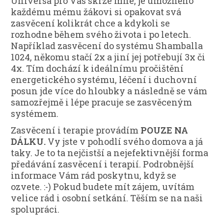
Universa pro Vás skrze mne, je umožněno
každému mému žákovi si opakovat svá
zasvěcení kolikrát chce a kdykoli se
rozhodne během svého života i po letech.
Například zasvěcení do systému Shamballa
1024, někomu stačí 2x a jiní jej potřebují 3x či
4x. Tím dochází k ideálnímu pročištění
energetického systému, léčení i duchovní
posun jde více do hloubky a následně se vám
samozřejmě i lépe pracuje se zasvěceným
systémem.
Zasvěcení i terapie provádím
POUZE NA
DÁLKU.
Vy jste v pohodlí svého domova a já
taky. Je to ta nejčistší a nejefektivnější forma
předávání zasvěcení i terapií. Podrobnější
informace Vám rád poskytnu, když se
ozvete. :-) Pokud budete mít zájem, uvítám
velice rád i osobní setkání. Těším se na naši
spolupráci.