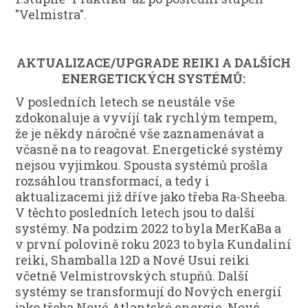
"Velmistra".
AKTUALIZACE/UPGRADE REIKI A DALŠÍCH
ENERGETICKÝCH SYSTÉMŮ:
V posledních letech se neustále vše
zdokonaluje a vyvíjí tak rychlým tempem,
že je někdy náročné vše zaznamenávat a
včasně na to reagovat. Energetické systémy
nejsou vyjimkou. Spousta systémů prošla
rozsáhlou transformací, a tedy i
aktualizacemi již dříve jako třeba Ra-Sheeba.
V těchto posledních letech jsou to další
systémy. Na podzim 2022 to byla MerKaBa a
v první polovině roku 2023 to byla Kundaliní
reiki, Shamballa 12D a Nové Usui reiki
včetně Velmistrovských stupňů. Další
systémy se transformují do Nových energií
jako třeba Nové Atlantské energie, Nové