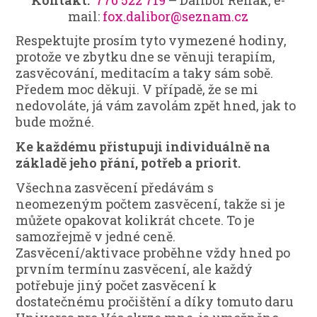
mail:
fox.dalibor@seznam.cz
Respektujte prosím tyto vymezené hodiny,
protože ve zbytku dne se věnuji terapiím,
zasvěcování, meditacím a taky sám sobě.
Předem moc děkuji. V případě, že se mi
nedovoláte, já vám zavolám zpět hned, jak to
bude možné.
Ke každému přistupuji individuálně na
základě jeho přání, potřeb a priorit.
Všechna zasvěcení předávám s
neomezeným počtem zasvěcení, takže si je
můžete opakovat kolikrát chcete. To je
samozřejmě v jedné ceně.
Zasvěcení/aktivace proběhne vždy hned po
prvním termínu zasvěcení, ale každý
potřebuje jiný počet zasvěcení k
dostatečnému pročištění a díky tomuto daru